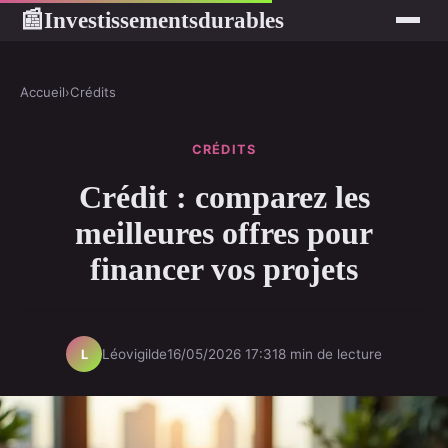
Investissementsdurables
📰
Accueil
›
Crédits
CRÉDITS
Crédit : comparez les
meilleures offres pour
financer vos projets
Léovigilde
16/05/2026 17:31
8 min de lecture
L