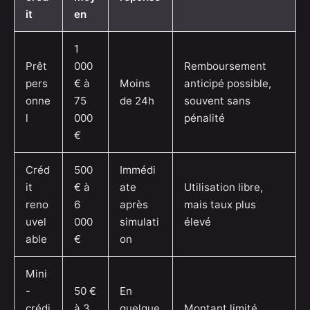
it
en
1
Prêt
000
Remboursement
pers
€ à
Moins
anticipé possible,
onne
75
de 24h
souvent sans
l
000
pénalité
€
Créd
500
Immédi
it
€ à
ate
Utilisation libre,
reno
6
après
mais taux plus
uvel
000
simulati
élevé
able
€
on
Mini
-
50 €
En
crédi
à 3
quelque
Montant limité,