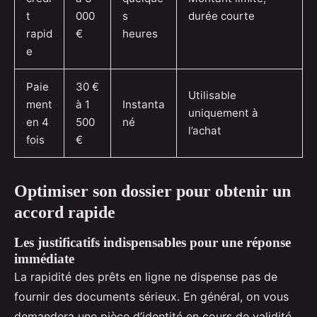
t
000
s
durée courte
rapid
€
heures
e
Paie
30 €
Utilisable
ment
à 1
Instanta
uniquement à
en 4
500
né
l’achat
fois
€
Optimiser son dossier pour obtenir un
accord rapide
Les justificatifs indispensables pour une réponse
immédiate
La rapidité des prêts en ligne ne dispense pas de
fournir des documents sérieux. En général, on vous
demandera une pièce d’identité en cours de validité,