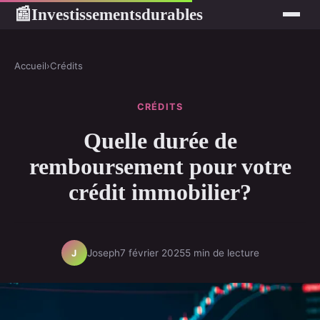
Investissementsdurables
📰
Accueil
›
Crédits
CRÉDITS
Quelle durée de
remboursement pour votre
crédit immobilier?
Joseph
7 février 2025
5 min de lecture
J