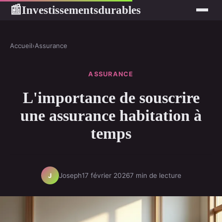
Investissementsdurables
📰
Accueil
›
Assurance
ASSURANCE
L'importance de souscrire
une assurance habitation à
temps
Joseph
17 février 2026
7 min de lecture
J