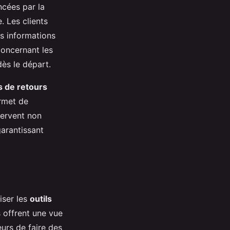
ncées par la
. Les clients
es informations
concernant les
ès le départ.
 de retours
ermet de
servent non
garantissant
iliser les
outils
s offrent une vue
urs de faire des