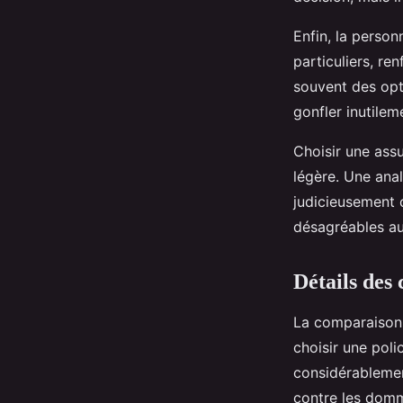
Enfin, la person
particuliers, ren
souvent des opt
gonfler inutilem
Choisir une assu
légère. Une ana
judicieusement 
désagréables au
Détails des 
La comparaiso
choisir une pol
considérablement
contre les domm