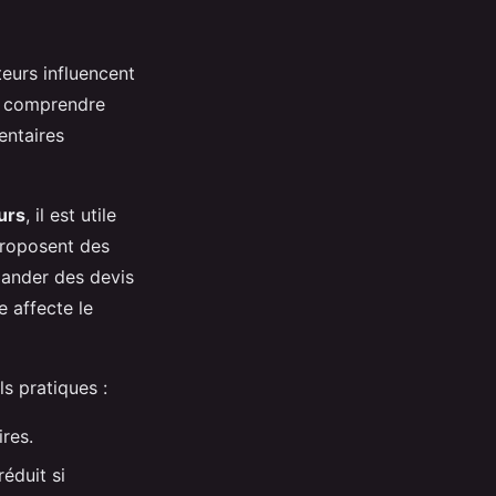
teurs influencent
de comprendre
entaires
urs
, il est utile
proposent des
mander des devis
 affecte le
ls pratiques :
res.
réduit si