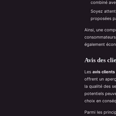
combiné avec
Soyez attent
proposées pa
Ainsi, une comp
consommateurs d
également écono
Avis des cli
Les
avis clients
offrent un aper
la qualité des s
potentiels peuve
choix en consé
Parmi les princ