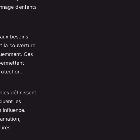
ennage d’enfants
 aux besoins
t la couverture
équemment. Ces
 permettant
rotection.
lles définissent
luent les
 influence.
lamation,
urés.