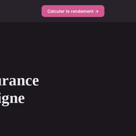
Calculer le rendement →
urance
ligne