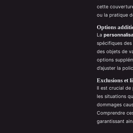
cette couvertur
ou la pratique d
Options additi
La
personnalisa
spécifiques des 
des objets de v
options suppléme
d’ajuster la pol
Exclusions et l
Il est crucial d
les situations q
dommages causés
Comprendre ces 
garantissant ai