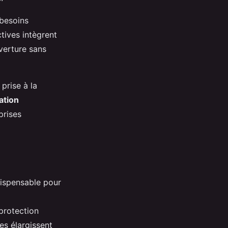
 besoins
actives intègrent
verture sans
prise à la
ation
prises
ispensable pour
 protection
es élargissent