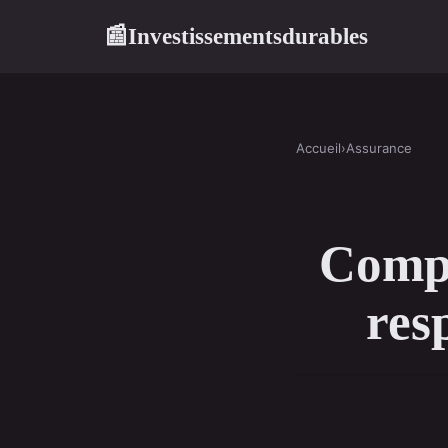
Investissementsdurables
📰
Accueil
›
Assurance
Compa
resp