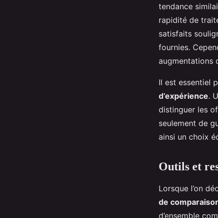
tendance similai
rapidité de trai
satisfaits souli
fournies. Cepen
augmentations 
Il est essentiel
d’expérience
. 
distinguer les o
seulement de gui
ainsi un choix é
Outils et r
Lorsque l’on dé
de comparaiso
d’ensemble comp