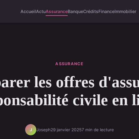
Accueil
Actu
Assurance
Banque
Crédits
Finance
Immobilier
ASSURANCE
rer les offres d'ass
onsabilité civile en 
Joseph
29 janvier 2025
7 min de lecture
J