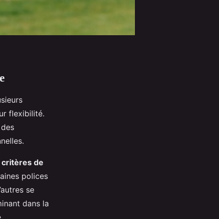
e
usieurs
 flexibilité.
 des
nelles.
s
critères de
taines polices
’autres se
minant dans la
.