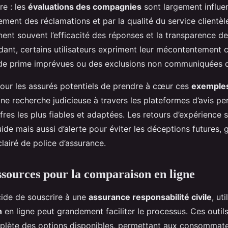
re : les
évaluations des compagnies
sont largement influe
tement des réclamations et par la qualité du service clientèle
gnent souvent l’efficacité des réponses et la transparence d
dant, certains utilisateurs expriment leur mécontentement 
de prime imprévues ou des exclusions non communiquées d
 pour les assurés potentiels de prendre à cœur ces
exemples
Une recherche judicieuse à travers les plateformes d’avis p
ffres les plus fiables et adaptées. Les retours d’expérience 
de mais aussi d’alerte pour éviter les déceptions futures, 
clairé de police d’assurance.
essources pour la comparaison en ligne
cide de souscrire à une
assurance responsabilité civile
, ut
n
en ligne peut grandement faciliter le processus. Ces outil
lète des options disponibles, permettant aux consommate