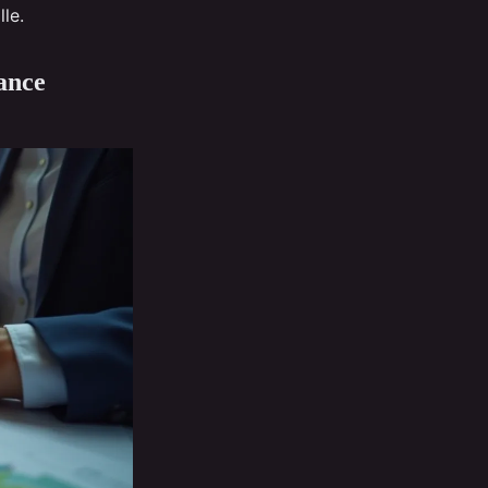
lle.
mance