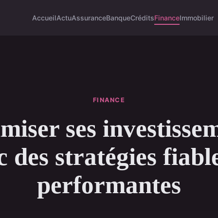
Accueil
Actu
Assurance
Banque
Crédits
Finance
Immobilier
FINANCE
miser ses investisse
 des stratégies fiabl
performantes