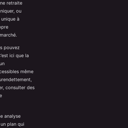
ne retraite
niquer, ou
 unique à
opre
 marché.
us pouvez
est ici que la
 un
ccessibles même
surendettement,
r, consulter des
e
ne analyse
 un plan qui