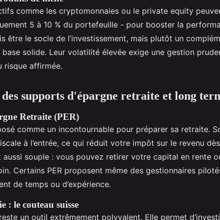
ctifs comme les cryptomonnaies ou le private equity peuven
uement 5 à 10 % du portefeuille - pour booster la performa
is être le socle de l’investissement, mais plutôt un complé
 base solide. Leur volatilité élevée exige une gestion pruden
 risque affirmée.
des supports d'épargne retraite et long ter
rgne Retraite (PER)
posé comme un incontournable pour préparer sa retraite. S
scale à l’entrée, ce qui réduit votre impôt sur le revenu dès
t aussi souple : vous pouvez retirer votre capital en rente o
oin. Certains PER proposent même des gestionnaires pilotés
nt de temps ou d’expérience.
 : le couteau suisse
reste un outil extrêmement polyvalent. Elle permet d’investi