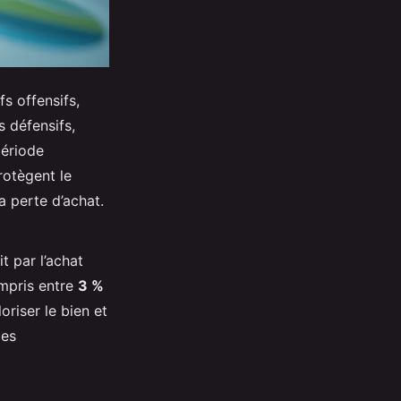
fs offensifs,
 défensifs,
période
rotègent le
a perte d’achat.
t par l’achat
ompris entre
3 %
oriser le bien et
des