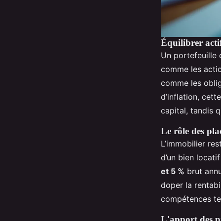
Équilibrer acti
Un portefeuille é
comme les actio
comme les obliga
d’inflation, cet
capital, tandis 
Le rôle des pl
L’immobilier res
d’un bien locati
et 5 %
brut annue
doper la rentabi
compétences tec
L'apport des p