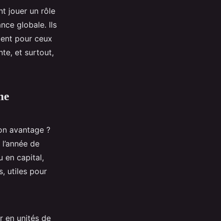
t jouer un rôle
nce globale. Ils
ment pour ceux
te, et surtout,
me
on avantage ?
 l’année de
u en capital,
, utiles pour
r en unités de