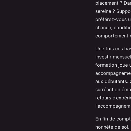
placement ? Dans
sereine ? Suppo
préférez-vous u
chacun, conditi
comportement en
Une fois ces ba
investir mensue
formation joue 
accompagnement
aux débutants. 
surréaction émot
retours d’expér
l'accompagneme
En fin de compt
honnête de soi. 