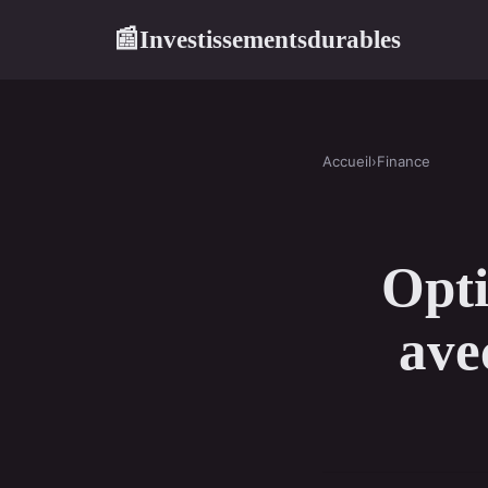
Investissementsdurables
📰
Accueil
›
Finance
Opti
avec