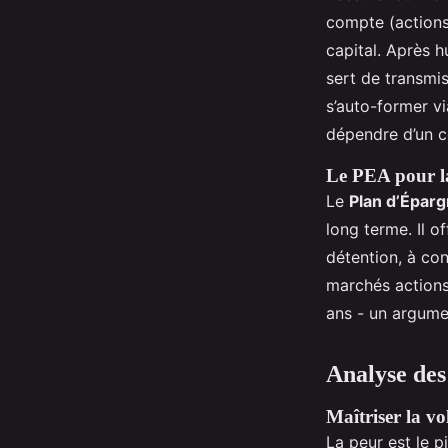
compte (actions
capital. Après h
sert de transmis
s’auto-former v
dépendre d’un co
Le PEA pour l
Le
Plan d’Éparg
long terme. Il o
détention, à con
marchés actions
ans - un argumen
Analyse des 
Maîtriser la vo
La peur est le p