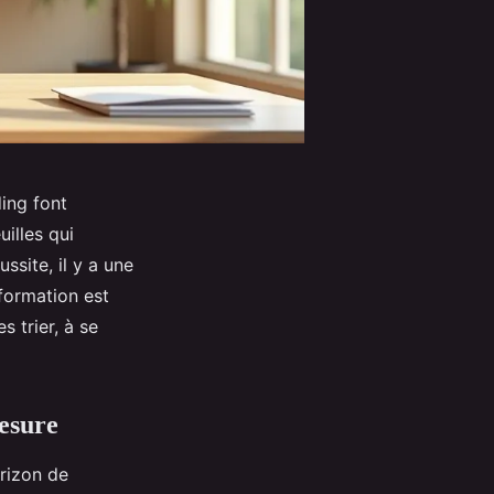
ing font
uilles qui
ssite, il y a une
nformation est
s trier, à se
mesure
orizon de