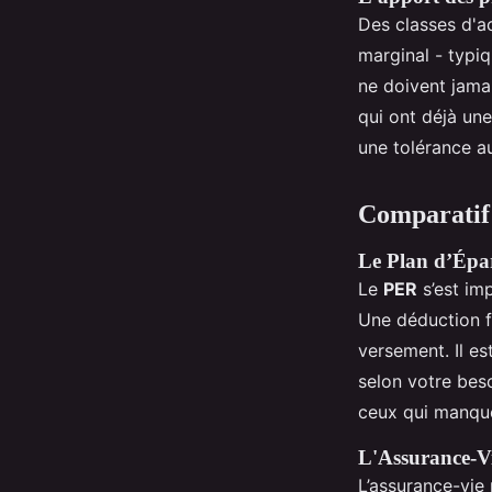
Des classes d'a
marginal - typiq
ne doivent jama
qui ont déjà une
une tolérance au
Comparatif 
Le Plan d’Épa
Le
PER
s’est im
Une déduction fi
versement. Il es
selon votre bes
ceux qui manque
L'Assurance-Vie
L’assurance-vie 