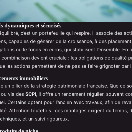
fs dynamiques et sécurisés
quilibré, c’est un portefeuille qui respire. Il associe des acti
ns, capables de générer de la croissance, à des placements
tions ou le fonds en euros, qui stabilisent l’ensemble. En 
te combinaison devient cruciale : les obligations de qualité p
que les actions permettent de ne pas se faire grignoter par l
acements immobiliers
te un pilier de la stratégie patrimoniale française. Que ce soi
f ou via des
SCPI
, il offre un rendement régulier, souvent c
l. Certains optent pour l’ancien avec travaux, afin de reval
lité. Attention toutefois : ces montages exigent du temps, 
hniques, et un suivi rigoureux.
roduits de niche