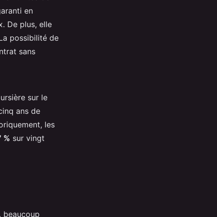
aranti en
. De plus, elle
La possibilité de
ntrat sans
rsière sur le
 cinq ans de
oriquement, les
7 %
sur vingt
t, beaucoup